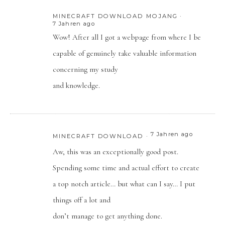
MINECRAFT DOWNLOAD MOJANG
7 Jahren ago
Wow! After all I got a webpage from where I be
capable of genuinely take valuable information
concerning my study
and knowledge.
7 Jahren ago
MINECRAFT DOWNLOAD
Aw, this was an exceptionally good post.
Spending some time and actual effort to create
a top notch article… but what can I say… I put
things off a lot and
don’t manage to get anything done.