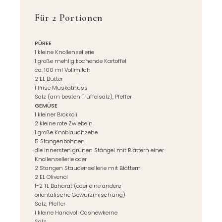
Für 2 Portionen
PÜREE
1 kleine Knollensellerie
1 große mehlig kochende Kartoffel
ca. 100 ml Vollmilch
2 EL Butter
1 Prise Muskatnuss
Salz (am besten Trüffelsalz), Pfeffer
GEMÜSE
1 kleiner Brokkoli
2 kleine rote Zwiebeln
1 große Knoblauchzehe
5 Stangenbohnen
die innersten grünen Stängel mit Blättern einer
Knollensellerie oder
2 Stangen Staudensellerie mit Blättern
2 EL Olivenöl
1-2 TL Baharat (oder eine andere
orientalische Gewürzmischung)
Salz, Pfeffer
1 kleine Handvoll Cashewkerne
Salz