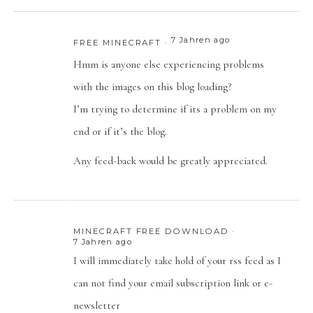
7 Jahren ago
FREE MINECRAFT
Hmm is anyone else experiencing problems
with the images on this blog loading?
I’m trying to determine if its a problem on my
end or if it’s the blog.
Any feed-back would be greatly appreciated.
MINECRAFT FREE DOWNLOAD
7 Jahren ago
I will immediately take hold of your rss feed as I
can not find your email subscription link or e-
newsletter