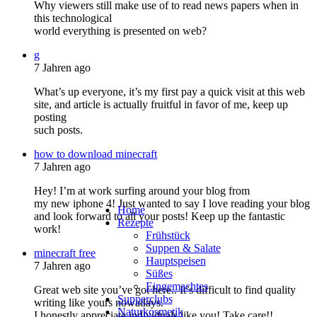
Why viewers still make use of to read news papers when in
this technological
world everything is presented on web?
g
7 Jahren ago
What’s up everyone, it’s my first pay a quick visit at this web
site, and article is actually fruitful in favor of me, keep up
posting
such posts.
how to download minecraft
7 Jahren ago
Hey! I’m at work surfing around your blog from
my new iphone 4! Just wanted to say I love reading your blog
Home
and look forward to all your posts! Keep up the fantastic
Rezepte
work!
Frühstück
Suppen & Salate
minecraft free
Hauptspeisen
7 Jahren ago
Süßes
Eingemachtes
Great web site you’ve got here.. It’s difficult to find quality
Supperclubs
writing like yours nowadays.
Naturkosmetik
I honestly appreciate individuals like you! Take care!!