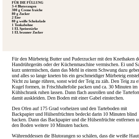
FÜR DIE FÜLLUNG
3-4 Blutorangen
300 g Creme fraiche
80 g Zucker
2 Eier
80 g weiße Schokolade
1 Tonkabohne
1 EL Speisestärke
1 EL brauner Zucker
Für den Mürbeteig Butter und Puderzucker mit den Knethaken d
Handrührgeräts oder der Küchenmaschine vermischen. Ei und S
kurz untermischen, dann das Mehl in einem Schwung dazu gebe
und alles so lange kneten bis ein geschmeidiger Mürbeteig entste
Nicht zu lange rühren, sonst wird der Teig zu zäh. Den Teig zu e
Kugel formen, in Frischhaltefolie packen und ca. 30 Minuten im
Kühlschrank ruhen lassen. Dann flach ausrollen und die Tartefo
damit auskleiden. Den Boden mit einer Gabel einstechen.
Den Ofen auf 175 Grad vorheizen und den Tarteboden mit
Backpapier und Hülsenfrüchten bedeckt darin 10 Minuten blind
backen. Dann das Backpapier und die Hülsenfrüchte entfernen 
den Boden weitere 10 Minuten backen.
Währenddessen die Blutorangen so schälen, dass die weiße Haut