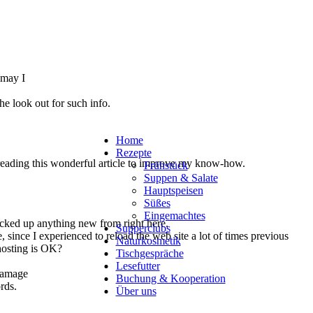
 may I
he look out for such info.
Home
Rezepte
 reading this wonderful article to improve my know-how.
Frühstück
Suppen & Salate
Hauptspeisen
Süßes
Eingemachtes
icked up anything new from right here.
Supperclubs
, since I experienced to reload the web site a lot of times previous
Naturkosmetik
 hosting is OK?
Tischgespräche
Lesefutter
 damage
Buchung & Kooperation
rds.
Über uns