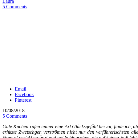
Laura
5 Comments
Email
Facebook
Pinterest
10/08/2018
5 Comments
Gute Kuchen rufen immer eine Art Glücksgefühl hervor, finde ich, ab
erhitzte Zwetschgen verströmen nicht nur den verführerischsten all
Streusel perfekt ergänzt und mit Schlagsahne, die auf keinen Fall fehl