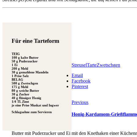
Für eine Tarteform
TEIG
100 g kalte Butter
50 g Puderzucker
Streusel
Tarte
Zwetschgen
1 Ei
200 g Mehl
30 g gemahlene Mandeln
Email
1 Prise Salz
BELAG
Facebook
500 g Zwetschgen
Pinterest
175 g Mehl
80 g weiche Butter
30 g Zucker
40 g flüssiger Honig
1/4 TL Zimt
Previous
je eine Prise Muskat und Ingwer
Schlagsahne zum Servieren
Honig-Kardamom-Grießflammer
Butter mit Puderzucker und Ei mit den Knethaken einer Küchen