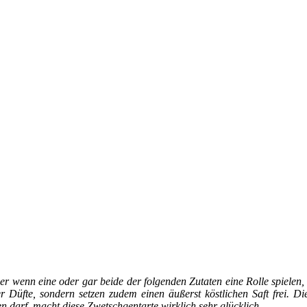
er wenn eine oder gar beide der folgenden Zutaten eine Rolle spielen,
er Düfte, sondern setzen zudem einen äußerst köstlichen Saft frei. 
en darf, macht diese Zwetschgentarte wirklich sehr glücklich.