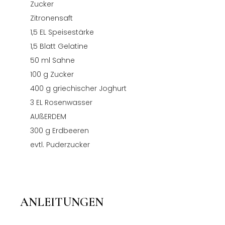
Zucker
Zitronensaft
1,5
EL
Speisestärke
1,5
Blatt Gelatine
50
ml
Sahne
100
g
Zucker
400
g
griechischer Joghurt
3
EL
Rosenwasser
AUßERDEM
300
g
Erdbeeren
evtl. Puderzucker
ANLEITUNGEN