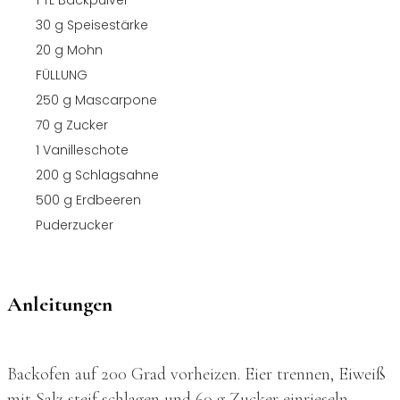
30
g
Speisestärke
20
g
Mohn
FÜLLUNG
250
g
Mascarpone
70
g
Zucker
1
Vanilleschote
200
g
Schlagsahne
500
g
Erdbeeren
Puderzucker
Anleitungen
Backofen auf 200 Grad vorheizen. Eier trennen, Eiweiß
mit Salz steif schlagen und 60 g Zucker einrieseln