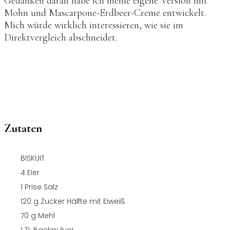
Gedanken daran habe ich meine eigene Version mit
Mohn und Mascarpone-Erdbeer-Creme entwickelt.
Mich würde wirklich interessieren, wie sie im
Direktvergleich abschneidet.
Zutaten
BISKUIT
4
Eier
1
Prise Salz
120
g
Zucker
Hälfte mit Eiweiß
70
g
Mehl
1
TL
Backpulver