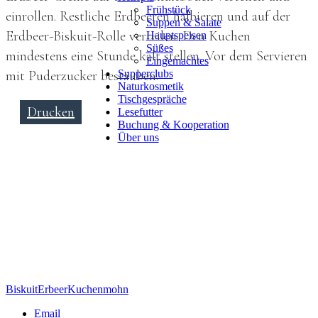
Frühstück
einrollen. Restliche Erdbeeren halbieren und auf der
Suppen & Salate
Erdbeer-Biskuit-Rolle verteilen. Den Kuchen
Hauptspeisen
Süßes
mindestens eine Stunde kalt stellen. Vor dem Servieren
Eingemachtes
mit Puderzucker bestäuben.
Supperclubs
Naturkosmetik
Tischgespräche
Drucken
Lesefutter
Buchung & Kooperation
Über uns
Biskuit
Erbeer
Kuchen
mohn
Email