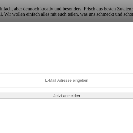
 einfach, aber dennoch kreativ und besonders. Frisch aus besten Zutaten 
. Wir wollen einfach alles mit euch teilen, was uns schmeckt und scho