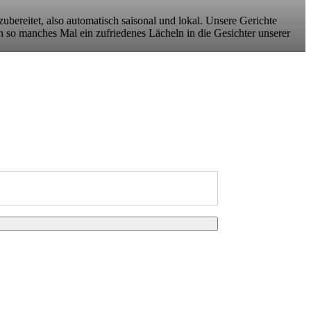
zubereitet, also automatisch saisonal und lokal. Unsere Gerichte
n so manches Mal ein zufriedenes Lächeln in die Gesichter unserer