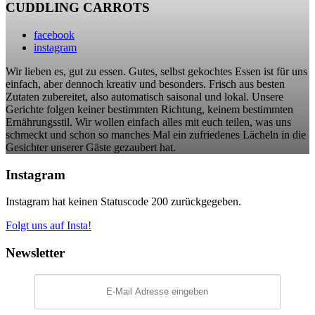
CUDDLING CARROTS
facebook
instagram
Wir lieben es, gut zu essen. Gutes, selbst gekochtes Essen ist für uns
einfach, aber dennoch kreativ und besonders. Frisch aus besten
Zutaten zubereitet, also automatisch saisonal und lokal. Unsere
Gerichte folgen keiner bestimmten Richtung, keinem bestimmten
Ernährungsstil. Wir wollen einfach alles mit euch teilen, was uns
schmeckt und schon so manches Mal ein zufriedenes Lächeln in die
Gesichter unserer Gäste gezaubert hat.
Instagram
Instagram hat keinen Statuscode 200 zurückgegeben.
Folgt uns auf Insta!
Newsletter