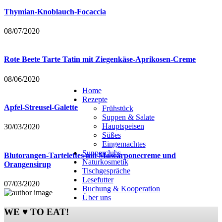
Thymian-Knoblauch-Focaccia
08/07/2020
Rote Beete Tarte Tatin mit Ziegenkäse-Aprikosen-Creme
08/06/2020
Home
Rezepte
Apfel-Streusel-Galette
Frühstück
Suppen & Salate
Hauptspeisen
30/03/2020
Süßes
Eingemachtes
Supperclubs
Blutorangen-Tartelettes mit Mascarponecreme und
Naturkosmetik
Orangensirup
Tischgespräche
Lesefutter
07/03/2020
Buchung & Kooperation
Über uns
WE ♥ TO EAT!