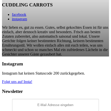
CUDDLING CARROTS
facebook
instagram
Wir lieben es, gut zu essen. Gutes, selbst gekochtes Essen ist für uns
einfach, aber dennoch kreativ und besonders. Frisch aus besten
Zutaten zubereitet, also automatisch saisonal und lokal. Unsere
Gerichte folgen keiner bestimmten Richtung, keinem bestimmten
Ernährungsstil. Wir wollen einfach alles mit euch teilen, was uns
schmeckt und schon so manches Mal ein zufriedenes Lächeln in die
Gesichter unserer Gäste gezaubert hat.
Instagram
Instagram hat keinen Statuscode 200 zurückgegeben.
Folgt uns auf Insta!
Newsletter