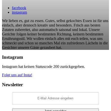
facebook
instagram
Wir lieben es, gut zu essen. Gutes, selbst gekochtes Essen ist für uns
einfach, aber dennoch kreativ und besonders. Frisch aus besten
Zutaten zubereitet, also automatisch saisonal und lokal. Unsere
Gerichte folgen keiner bestimmten Richtung, keinem bestimmten
Ernährungsstil. Wir wollen einfach alles mit euch teilen, was uns
schmeckt und schon so manches Mal ein zufriedenes Lächeln in die
Gesichter unserer Gäste gezaubert hat.
Instagram
Instagram hat keinen Statuscode 200 zurückgegeben.
Folgt uns auf Insta!
Newsletter