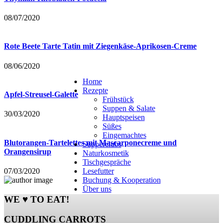
08/07/2020
Rote Beete Tarte Tatin mit Ziegenkäse-Aprikosen-Creme
08/06/2020
Home
Rezepte
Apfel-Streusel-Galette
Frühstück
Suppen & Salate
30/03/2020
Hauptspeisen
Süßes
Eingemachtes
Blutorangen-Tartelettes mit Mascarponecreme und
Supperclubs
Orangensirup
Naturkosmetik
Tischgespräche
Lesefutter
07/03/2020
Buchung & Kooperation
Über uns
WE ♥ TO EAT!
CUDDLING CARROTS