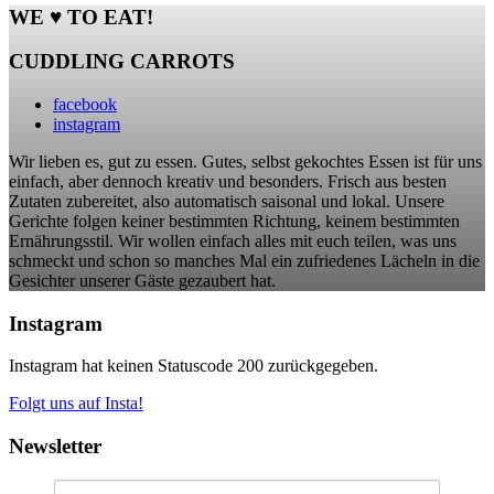
WE ♥ TO EAT!
CUDDLING CARROTS
facebook
instagram
Wir lieben es, gut zu essen. Gutes, selbst gekochtes Essen ist für uns
einfach, aber dennoch kreativ und besonders. Frisch aus besten
Zutaten zubereitet, also automatisch saisonal und lokal. Unsere
Gerichte folgen keiner bestimmten Richtung, keinem bestimmten
Ernährungsstil. Wir wollen einfach alles mit euch teilen, was uns
schmeckt und schon so manches Mal ein zufriedenes Lächeln in die
Gesichter unserer Gäste gezaubert hat.
Instagram
Instagram hat keinen Statuscode 200 zurückgegeben.
Folgt uns auf Insta!
Newsletter