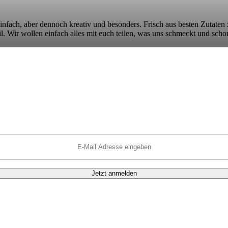
 einfach, aber dennoch kreativ und besonders. Frisch aus besten Zutaten 
. Wir wollen einfach alles mit euch teilen, was uns schmeckt und scho