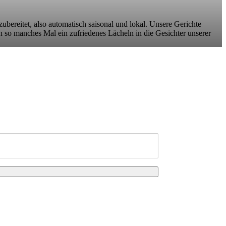
zubereitet, also automatisch saisonal und lokal. Unsere Gerichte
n so manches Mal ein zufriedenes Lächeln in die Gesichter unserer