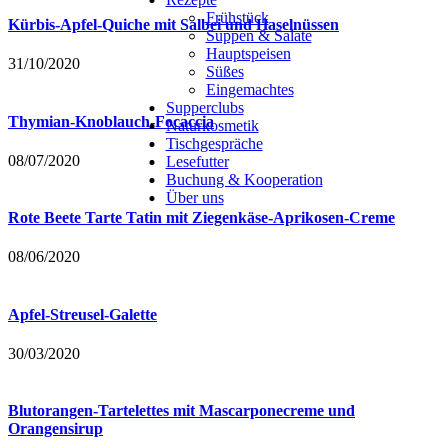
Frühstück
Kürbis-Apfel-Quiche mit Salbei und Haselnüssen
Suppen & Salate
Hauptspeisen
31/10/2020
Süßes
Eingemachtes
Supperclubs
Thymian-Knoblauch-Focaccia
Naturkosmetik
Tischgespräche
08/07/2020
Lesefutter
Buchung & Kooperation
Über uns
Rote Beete Tarte Tatin mit Ziegenkäse-Aprikosen-Creme
08/06/2020
Apfel-Streusel-Galette
30/03/2020
Blutorangen-Tartelettes mit Mascarponecreme und
Orangensirup