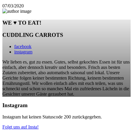
07/03/2020
WE ♥ TO EAT!
CUDDLING CARROTS
facebook
instagram
Wir lieben es, gut zu essen. Gutes, selbst gekochtes Essen ist für uns
einfach, aber dennoch kreativ und besonders. Frisch aus besten
Zutaten zubereitet, also automatisch saisonal und lokal. Unsere
Gerichte folgen keiner bestimmten Richtung, keinem bestimmten
Ernährungsstil. Wir wollen einfach alles mit euch teilen, was uns
schmeckt und schon so manches Mal ein zufriedenes Lächeln in die
Gesichter unserer Gäste gezaubert hat.
Instagram
Instagram hat keinen Statuscode 200 zurückgegeben.
Folgt uns auf Insta!