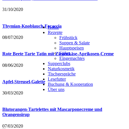
31/10/2020
Thymian-Knoblauch-Focaccia
Home
Rezepte
08/07/2020
Frühstück
Suppen & Salate
Hauptspeisen
Süßes
Rote Beete Tarte Tatin mit Ziegenkäse-Aprikosen-Creme
Eingemachtes
Supperclubs
08/06/2020
Naturkosmetik
Tischgespräche
Lesefutter
Apfel-Streusel-Galette
Buchung & Kooperation
Über uns
30/03/2020
Blutorangen-Tartelettes mit Mascarponecreme und
Orangensirup
07/03/2020