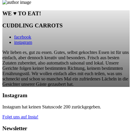
WE ♥ TO EAT!
CUDDLING CARROTS
facebook
instagram
Wir lieben es, gut zu essen. Gutes, selbst gekochtes Essen ist für uns
einfach, aber dennoch kreativ und besonders. Frisch aus besten
Zutaten zubereitet, also automatisch saisonal und lokal. Unsere
Gerichte folgen keiner bestimmten Richtung, keinem bestimmten
Ernährungsstil. Wir wollen einfach alles mit euch teilen, was uns
schmeckt und schon so manches Mal ein zufriedenes Lächeln in die
Gesichter unserer Gäste gezaubert hat.
Instagram
Instagram hat keinen Statuscode 200 zurückgegeben.
Folgt uns auf Insta!
Newsletter