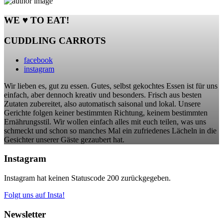
WE ♥ TO EAT!
CUDDLING CARROTS
facebook
instagram
Wir lieben es, gut zu essen. Gutes, selbst gekochtes Essen ist für uns
einfach, aber dennoch kreativ und besonders. Frisch aus besten
Zutaten zubereitet, also automatisch saisonal und lokal. Unsere
Gerichte folgen keiner bestimmten Richtung, keinem bestimmten
Ernährungsstil. Wir wollen einfach alles mit euch teilen, was uns
schmeckt und schon so manches Mal ein zufriedenes Lächeln in die
Gesichter unserer Gäste gezaubert hat.
Instagram
Instagram hat keinen Statuscode 200 zurückgegeben.
Folgt uns auf Insta!
Newsletter